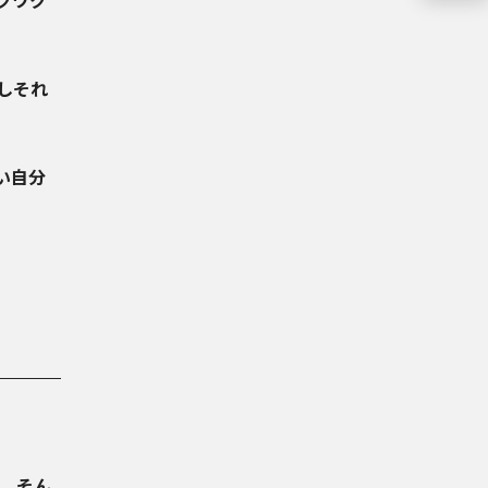
クワク
しそれ
い自分
。そん