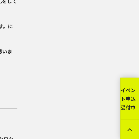
礼をして
す。に
思いま
イベン
ト申込
受付中