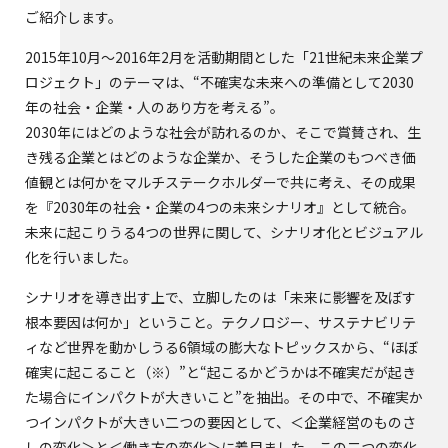
ご紹介します。
2015年10月～2016年2月を活動期間とした「21世紀未来企業プ
ロジェクト」のテーマは、“不確実な未来への準備として2030
年の社会・企業・人のあり方を考える”。
2030年にはどのような社会が訪れるのか、そこで賞賛され、生
き残る企業とはどのような企業か、そうした企業のもつべき価
値観とは何かをマルチステークホルダーで共に考え、その成果
を『2030年の社会・企業の4つの未来シナリオ』として統合。
未来に起こりうる4つの世界に関して、シナリオ化とビジュアル
化を行いました。
シナリオを導き出す上で、立脚したのは「未来に影響を及ぼす
根本要因は何か」ということ。テクノロジー、サステナビリテ
ィなど世界を動かしうる6領域の膨大なトピックスから、“ほぼ
確実に起こること（※）”と“起こるかどうかは不確実だが起き
た場合にインパクトが大きいこと”を抽出。その中で、不確実か
つインパクトが大きい二つの要因として、＜企業経営のものさ
しの変化＞と＜働き方の変化＞に着目ました。この二つの変化