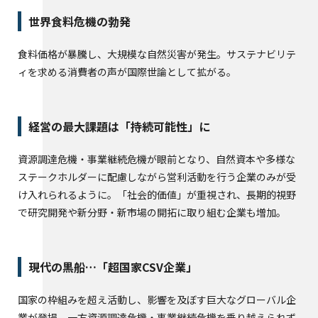
世界食料危機の勃発
食料価格が暴騰し、大規模な自然災害が発生。サステナビリテ
ィを求める消費者の声が国際世論として拡がる。
経営の最大課題は「持続可能性」に
資源調達危機・事業継続危機が眼前となり、自然資本や多様な
ステークホルダーに配慮しながら営利活動を行う企業のみが受
け入れられるように。「社会的価値」が重視され、長期的視野
で研究開発や新分野・新市場の開拓に取り組む企業も増加。
現代の黒船…「超国家CSV企業」
国家の枠組みを超え活動し、影響を及ぼす巨大なグローバル企
業が登場。一方資源調達危機・事業継続危機を乗り越えられず