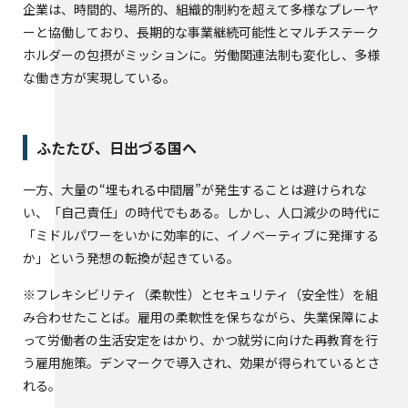
企業は、時間的、場所的、組織的制約を超えて多様なプレーヤ
ーと協働しており、長期的な事業継続可能性とマルチステーク
ホルダーの包摂がミッションに。労働関連法制も変化し、多様
な働き方が実現している。
ふたたび、日出づる国へ
一方、大量の“埋もれる中間層”が発生することは避けられな
い、「自己責任」の時代でもある。しかし、人口減少の時代に
「ミドルパワーをいかに効率的に、イノベーティブに発揮する
か」という発想の転換が起きている。
※フレキシビリティ（柔軟性）とセキュリティ（安全性）を組
み合わせたことば。雇用の柔軟性を保ちながら、失業保障によ
って労働者の生活安定をはかり、かつ就労に向けた再教育を行
う雇用施策。デンマークで導入され、効果が得られているとさ
れる。