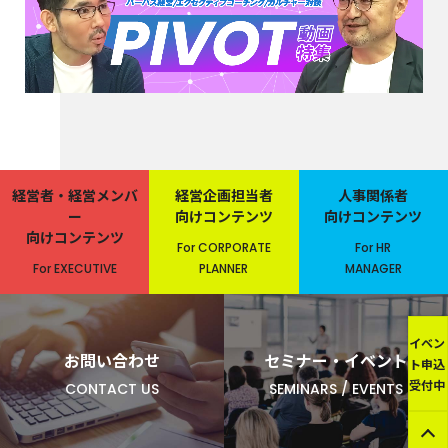
経営者・経営メンバ
経営企画担当者
人事関係者
ー
向けコンテンツ
向けコンテンツ
向けコンテンツ
For CORPORATE
For HR
For EXECUTIVE
PLANNER
MANAGER
イベン
お問い合わせ
セミナー・イベント
ト申込
受付中
CONTACT US
SEMINARS / EVENTS