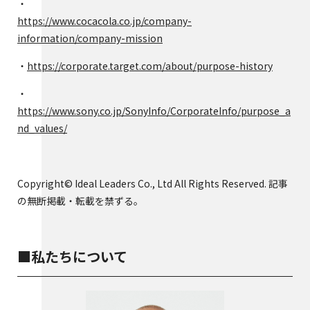
・
https://www.cocacola.co.jp/company-
information/company-mission
・
https://corporate.target.com/about/purpose-history
・
https://www.sony.co.jp/SonyInfo/CorporateInfo/purpose_a
nd_values/
Copyright© Ideal Leaders Co., Ltd All Rights Reserved. 記事
の無断掲載・転載を禁ずる。
■私たちについて