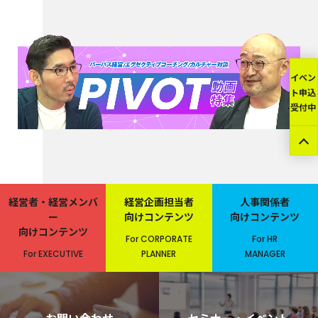
イベン
ト申込
受付中
経営者・経営メンバ
経営企画担当者
人事関係者
ー
向けコンテンツ
向けコンテンツ
向けコンテンツ
For CORPORATE
For HR
For EXECUTIVE
PLANNER
MANAGER