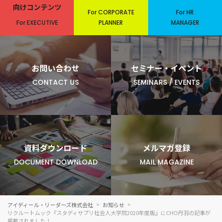
向けコンテンツ
For CORPORATE
For HR
For EXECUTIVE
PLANNER
MANAGER
お問い合わせ
セミナー・イベント
CONTACT US
SEMINARS / EVENTS
資料ダウンロード
メルマガ登録
DOCUMENT DOWNLOAD
MAIL MAGAZINE
アイディール・リーダーズ株式会社
お知らせ
リクルートムック『スタディサプリ社会人大学院2020年度版』にCHO丹羽の記事が
掲載されました！