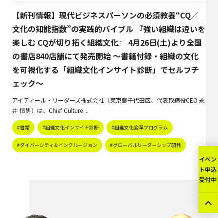
【新刊情報】現代ビジネスパーソンの必須教養“CQ／
文化の知能指数”の実践的バイブル 『強い組織は違いを
楽しむ CQが切り拓く組織文化』 4月26日(土)より全国
の書店840店舗にて発売開始 〜書籍付録・組織の文化
を可視化する「組織文化インサイト診断」でセルフチ
ェック〜
アイディール・リーダーズ株式会社（東京都千代田区、代表取締役CEO 永
井 恒男）は、Chief Culture ...
#書籍
#組織文化インサイト診断
#組織文化変革プログラム
#ダイバーシティ＆インクルージョン
#グローバルリーダーシップ開発
イベン
ト申込
受付中