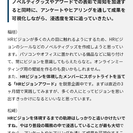
ノベルティグッズやアワードでの表彰で周知を加速す
ると同時に、アンケートやヒアリングを通して成果を
可視化しながら、浸透度を常に追っていきたい。
稲垣
HRビジョンが多くの人の目に触れるようにするため、HRビジ
ョンのシールなどのノベルティグッズを作成しようと思ってい
ます。パソコンやオフィスに置かれている備品などに貼り付け
て、常にビジョンを意識してもらえたらなと。オンラインミー
ティング用の壁紙を作るのも良いかもしれません。
また、
HRビジョンを体現したメンバーにスポットライトを当て
る「HRビジョンアワード」
を鋭意企画中です。まずは直近の3
ヶ月間で実践してみますが、多くの人にとってビジョンを思い
出すきっかけになるといいなと思っています。
松﨑
HRビジョンを体現するまでの軌跡はしっかりと追いかけたいで
すね。やはり普段の職務の中で浸透していることが最も大切
で
すから。アンケートやヒアリングを通して成果を可視化するこ