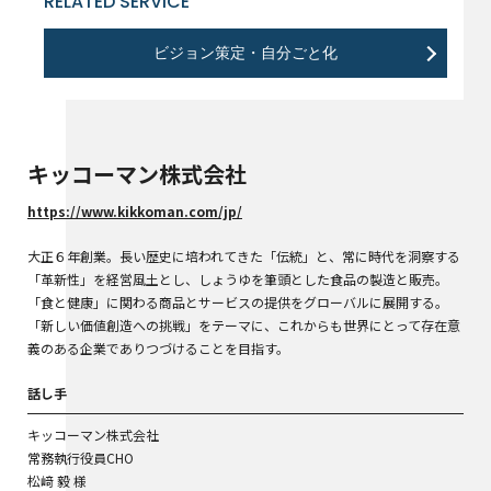
RELATED SERVICE
ビジョン策定・自分ごと化
キッコーマン株式会社
https://www.kikkoman.com/jp/
大正６年創業。長い歴史に培われてきた「伝統」と、常に時代を洞察する
「革新性」を経営風土とし、しょうゆを筆頭とした食品の製造と販売。
「食と健康」に関わる商品とサービスの提供をグローバルに展開する。
「新しい価値創造への挑戦」をテーマに、これからも世界にとって存在意
義のある企業でありつづけることを目指す。
話し手
キッコーマン株式会社
常務執行役員CHO
松﨑 毅 様