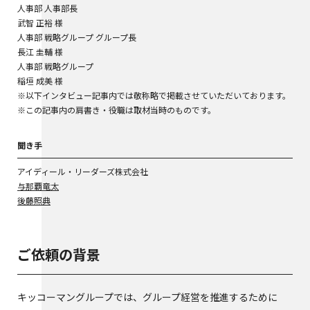
人事部 人事部長
武智 正裕 様
人事部 戦略グループ グループ長
長江 圭輔 様
人事部 戦略グループ
稲垣 成美 様
※以下インタビュー記事内では敬称略で掲載させていただいております。
※この記事内の肩書き・役職は取材当時のものです。
聞き手
アイディール・リーダーズ株式会社
与那覇竜太
後藤照典
ご依頼の背景
キッコーマングループでは、グループ経営を推進するために