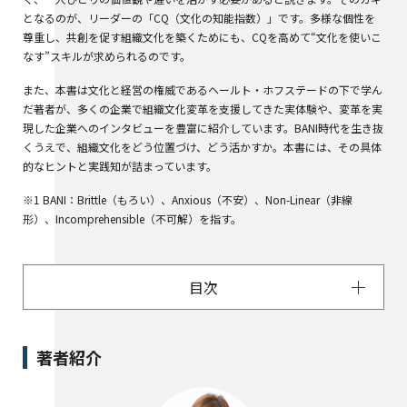
となるのが、リーダーの「CQ（文化の知能指数）」です。多様な個性を
尊重し、共創を促す組織文化を築くためにも、CQを高めて“文化を使いこ
なす”スキルが求められるのです。
また、本書は文化と経営の権威であるヘールト・ホフステードの下で学ん
だ著者が、多くの企業で組織文化変革を支援してきた実体験や、変革を実
現した企業へのインタビューを豊富に紹介しています。BANI時代を生き抜
くうえで、組織文化をどう位置づけ、どう活かすか。本書には、その具体
的なヒントと実践知が詰まっています。
※1 BANI：Brittle（もろい）、Anxious（不安）、Non-Linear（非線
形）、Incomprehensible（不可解）を指す。
目次
著者紹介