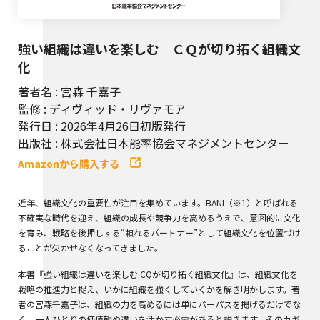
強い組織は違いを楽しむ ＣＱが切り拓く組織文
化
著者名 : 宮森 千嘉子
監修 : ディヴィッド・リヴァモア
発行日 : 2026年4月26日初版発行
出版社 : 株式会社日本能率協会マネジメントセンター
Amazonから購入する
近年、組織文化の重要性が注目を集めています。BANI（※1）と呼ばれる
不確実な時代を迎え、組織の成長や競争力を高めるうえで、意図的に文化
を育み、戦略を後押しする“頼れるパートナー”として組織文化を位置づけ
ることが欠かせなくなってきました。
本書『強い組織は違いを楽しむ CQが切り拓く組織文化』は、組織文化を
戦略の推進力と捉え、いかに組織を強くしていくかを解き明かします。著
者の宮森千嘉子は、組織の力を高めるには単にパーパスを掲げるだけでな
く、一人ひとりの価値観や違いを活かす必要があると説きます。そのカギ