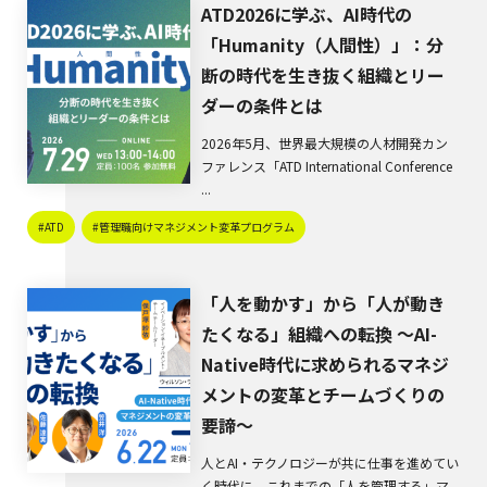
ATD2026に学ぶ、AI時代の
「Humanity（人間性）」：分
断の時代を生き抜く組織とリー
ダーの条件とは
2026年5月、世界最大規模の人材開発カン
ファレンス「ATD International Conference
...
#ATD
#管理職向けマネジメント変革プログラム
「人を動かす」から「人が動き
たくなる」組織への転換 〜AI-
Native時代に求められるマネジ
メントの変革とチームづくりの
要諦〜
人とAI・テクノロジーが共に仕事を進めてい
く時代に、これまでの「人を管理する」マ