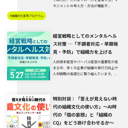
ネジメントの考え方・方法が機能不...
#組織文化変革プログラム
経営戦略としてのメンタルヘル
ス対策 ─「不調者対応・早期発
見・予防」で組織力を上げる
人的資本経営やパーパス経営の重要性が高
まる中、多くの企業が組織の実行力向上や
人材戦略の高度化に取り組んでいます。...
特別対談：「答えが見えない時
代の組織文化の使い方」〜AI時
代の「個の妄想」と「組織の
CQ」をどう掛け合わせるか〜