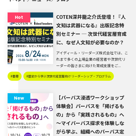
COTEN深井龍之介氏登壇！『人
Hot
文知は武器になる』出版記念特
別セミナー ─ 次世代経営層育成
に、なぜ人文知が必要なのか？
アイディール・リーダーズ株式会社では、こ
れまで多くの上場企業の経営者や次世代リ
ーダーの皆さまに向けた育成支援をご...
#書籍
#歴史から学ぶ次世代経営層向け リーダーシップ・プログラム
【パーパス浸透ワークショップ
New
体験会】パーパスを「掲げるも
の」から「実践されるもの」へ
～マイパーパス探求を体験しな
がら学ぶ、組織へのパーパス定