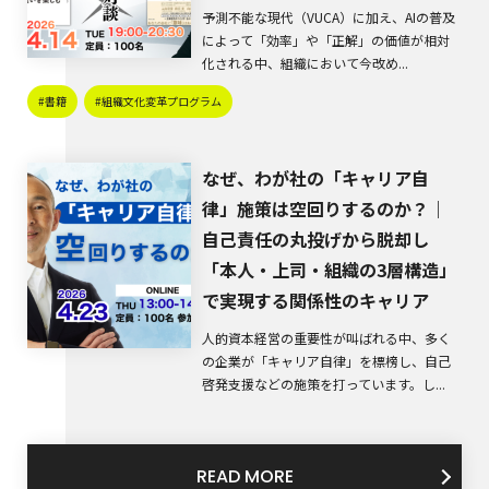
予測不能な現代（VUCA）に加え、AIの普及
によって「効率」や「正解」の価値が相対
化される中、組織において今改め...
#書籍
#組織文化変革プログラム
なぜ、わが社の「キャリア自
律」施策は空回りするのか？｜
自己責任の丸投げから脱却し
「本人・上司・組織の3層構造」
で実現する関係性のキャリア
人的資本経営の重要性が叫ばれる中、多く
の企業が「キャリア自律」を標榜し、自己
啓発支援などの施策を打っています。し...
READ MORE